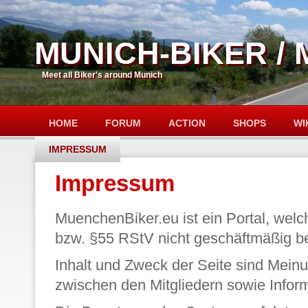
MUNICH-BIKER /
Meet all Biker's around Munich
HOME
FORUM
ACTION
SHOPS
WI
IMPRESSUM
Impressum
MuenchenBiker.eu ist ein Portal, we
bzw. §55 RStV nicht geschäftmäßig be
Inhalt und Zweck der Seite sind Mei
zwischen den Mitgliedern sowie Info